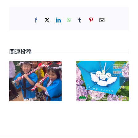
Facebook
X
LinkedIn
WhatsApp
Tumblr
Pinterest
電
子
メ
ー
ル
関連投稿
【広報誌】ワイ
【広報誌】ワイ
夕
ヤーさが2026
ヤーさが2026
年7月号に掲載
年6月号に掲載
しました
しました