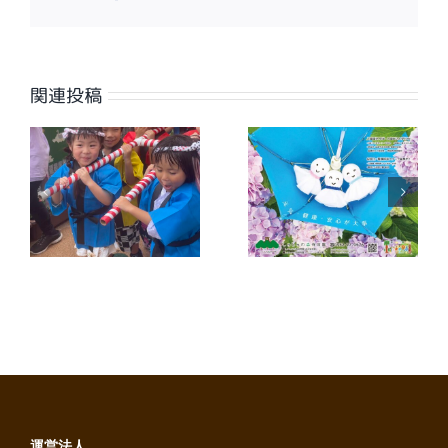
子
メ
ー
ル
関連投稿
【広報誌】ワイ
【広報誌】ワイ
夕
ヤーさが2026
ヤーさが2026
年7月号に掲載
年6月号に掲載
しました
しました
運営法人