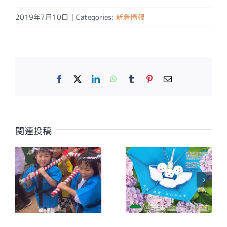
2019年7月10日
|
Categories:
新着情報
Facebook
X
LinkedIn
WhatsApp
Tumblr
Pinterest
電
子
メ
ー
ル
関連投稿
【広報誌】ワイ
【広報誌】ワイ
夕
ヤーさが2026
ヤーさが2026
年7月号に掲載
年6月号に掲載
しました
しました