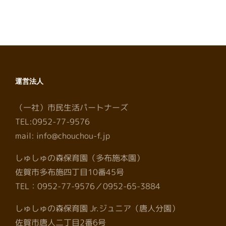
運営法人
（一社）市民生活パートナーズ
TEL:0952-77-9576
mail: info@chouchou-f.jp
しゅしゅの森保育園（多布施本園）
佐賀市多布施四丁目10番45号
TEL：0952-77-9576／0952-65-3884
しゅしゅの森保育園 Jr.ジュニア（唐人分園）
佐賀市唐人二丁目2番6号