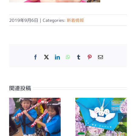
2019年9月6日
|
Categories:
新着情報
Facebook
X
LinkedIn
WhatsApp
Tumblr
Pinterest
電
子
メ
ー
ル
関連投稿
【広報誌】ワイ
【広報誌】ワイ
夕
ヤーさが2026
ヤーさが2026
年7月号に掲載
年6月号に掲載
しました
しました