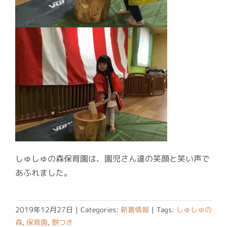
しゅしゅの森保育園は、園児さん達の笑顔と笑い声で
あふれました。
2019年12月27日
|
Categories:
新着情報
|
Tags:
しゅしゅの
森
,
保育園
,
餅つき