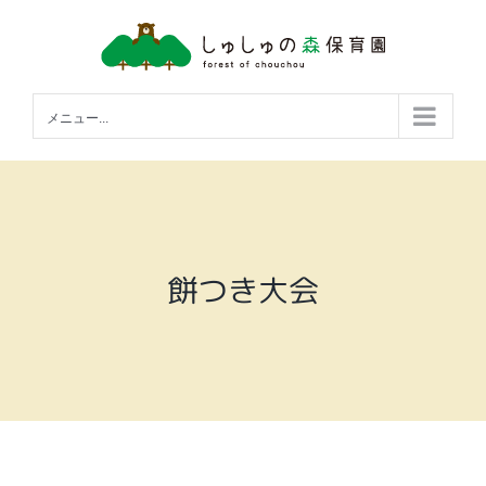
Skip
to
content
メニュー...
餅つき大会