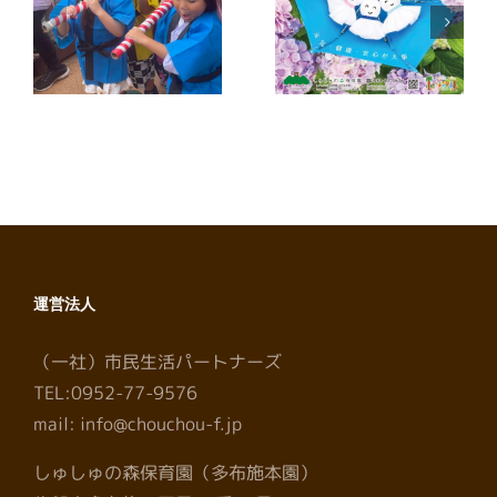
【広報誌】ワイ
【広報誌】ワイ
夕
ヤーさが2026
ヤーさが2026
年7月号に掲載
年6月号に掲載
しました
しました
運営法人
（一社）市民生活パートナーズ
TEL:0952-77-9576
mail: info@chouchou-f.jp
しゅしゅの森保育園（多布施本園）