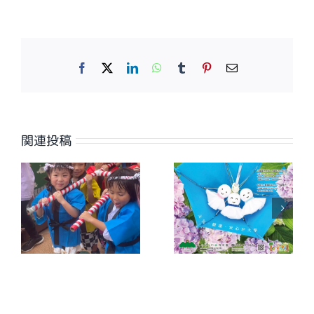
Facebook
X
LinkedIn
WhatsApp
Tumblr
Pinterest
電
子
メ
ー
ル
関連投稿
【広報誌】ワイ
【広報誌】ワイ
夕
ヤーさが2026
ヤーさが2026
年7月号に掲載
年6月号に掲載
しました
しました