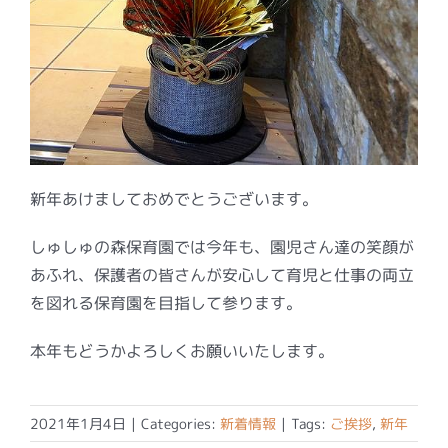
新年あけましておめでとうございます。
しゅしゅの森保育園では今年も、園児さん達の笑顔が
あふれ、保護者の皆さんが安心して育児と仕事の両立
を図れる保育園を目指して参ります。
本年もどうかよろしくお願いいたします。
2021年1月4日
|
Categories:
新着情報
|
Tags:
ご挨拶
,
新年