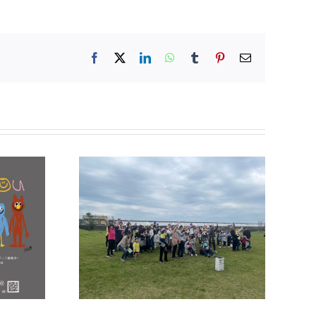
Facebook
X
LinkedIn
WhatsApp
Tumblr
Pinterest
電
子
メ
ー
ル
親子遠足
令和8年度 七夕夏祭り