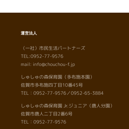
運営法人
（一社）市民生活パートナーズ
TEL:0952-77-9576
mail: info@chouchou-f.jp
しゅしゅの森保育園（多布施本園）
佐賀市多布施四丁目10番45号
TEL：0952-77-9576／0952-65-3884
しゅしゅの森保育園 Jr.ジュニア（唐人分園）
佐賀市唐人二丁目2番6号
TEL：0952-77-9576