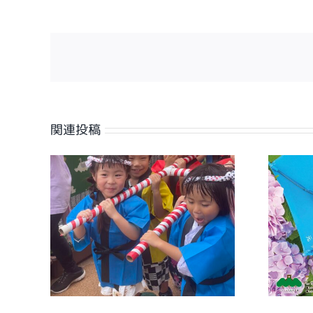
関連投稿
【広報誌】ワイヤーさが
祭り
2026年7月号に掲載しまし
た