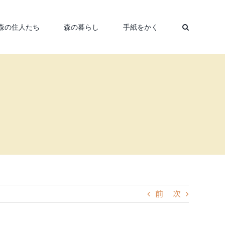
森の住人たち
森の暮らし
手紙をかく
前
次