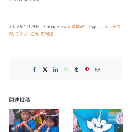
2022年1月24日
|
Categories:
新着情報
|
Tags:
しゅしゅの
森
,
ぷらざ
,
佐賀
,
広報誌
Facebook
X
LinkedIn
WhatsApp
Tumblr
Pinterest
電
子
メ
ー
ル
関連投稿
【広報誌】ワイ
【広報誌】ワイ
夕
ヤーさが2026
ヤーさが2026