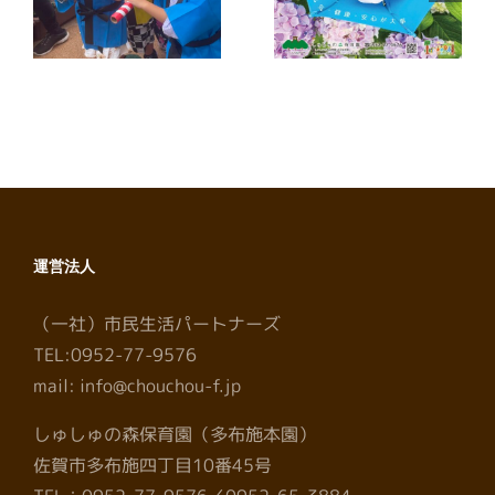
年7月号に掲載
年6月号に掲載
しました
しました
運営法人
（一社）市民生活パートナーズ
TEL:0952-77-9576
mail: info@chouchou-f.jp
しゅしゅの森保育園（多布施本園）
佐賀市多布施四丁目10番45号