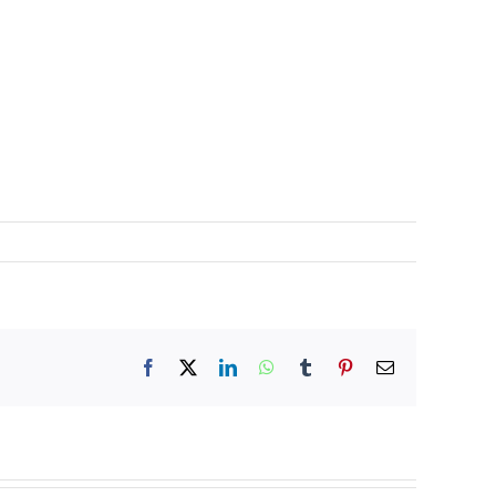
Facebook
X
LinkedIn
WhatsApp
Tumblr
Pinterest
電
子
メ
ー
ル