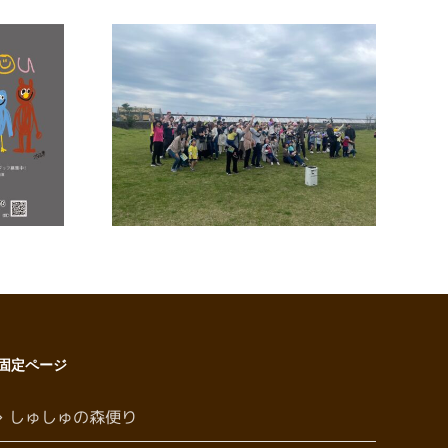
親子遠足
令和8年度 七夕夏祭り
固定ページ
しゅしゅの森便り