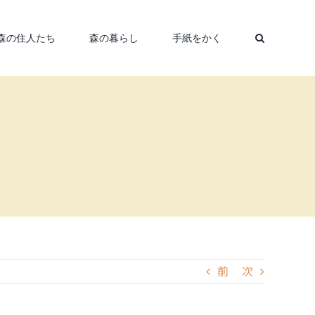
森の住人たち
森の暮らし
手紙をかく
前
次