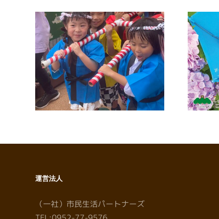
【広報誌】ワイヤーさが
祭り
2026年7月号に掲載しまし
た
運営法人
（一社）市民生活パートナーズ
TEL:0952-77-9576