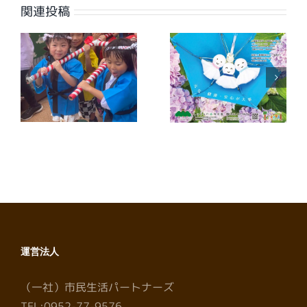
関連投稿
【広報誌】ワイ
【広報誌】ワイ
夕
ヤーさが2026
ヤーさが2026
年7月号に掲載
年6月号に掲載
しました
しました
運営法人
（一社）市民生活パートナーズ
TEL:0952-77-9576