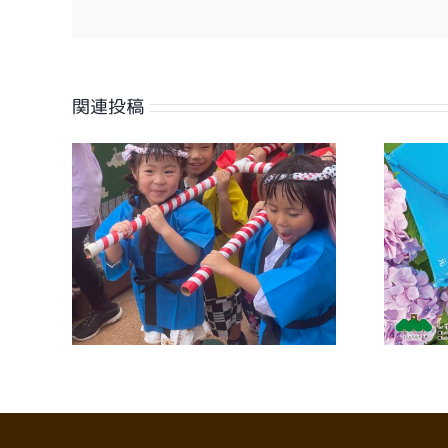
関連投稿
【広報誌】ワイヤーさが
祭り
2026年7月号に掲載しまし
た