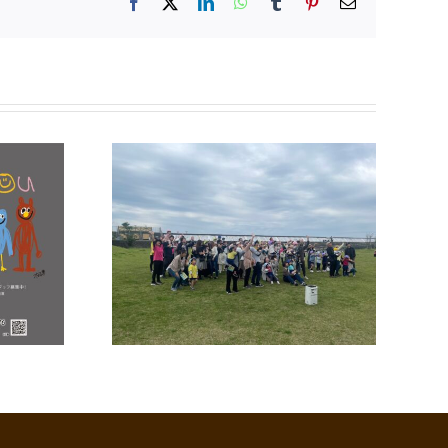
Facebook
X
LinkedIn
WhatsApp
Tumblr
Pinterest
電
子
メ
ー
ル
親子遠足
令和8年度 七夕夏祭り