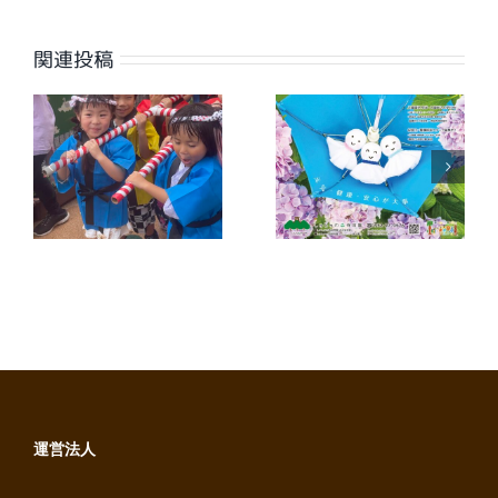
ル
関連投稿
【広報誌】ワイ
【広報誌】ワイ
夕
ヤーさが2026
ヤーさが2026
年7月号に掲載
年6月号に掲載
しました
しました
運営法人