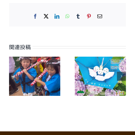
Facebook
X
LinkedIn
WhatsApp
Tumblr
Pinterest
電
子
メ
ー
ル
関連投稿
【広報誌】ワイ
【広報誌】ワイ
夕
ヤーさが2026
ヤーさが2026
年7月号に掲載
年6月号に掲載
しました
しました