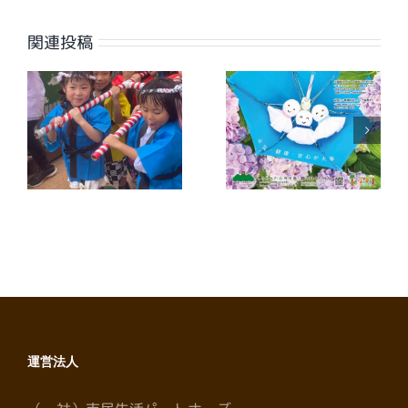
ル
関連投稿
【広報誌】ワイ
【広報誌】ワイ
夕
ヤーさが2026
ヤーさが2026
年7月号に掲載
年6月号に掲載
しました
しました
運営法人