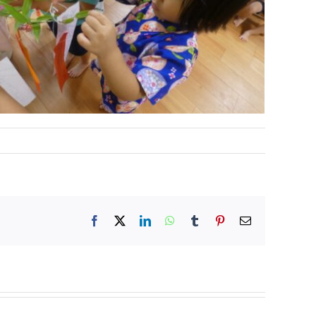
Facebook
X
LinkedIn
WhatsApp
Tumblr
Pinterest
電
子
メ
ー
ル