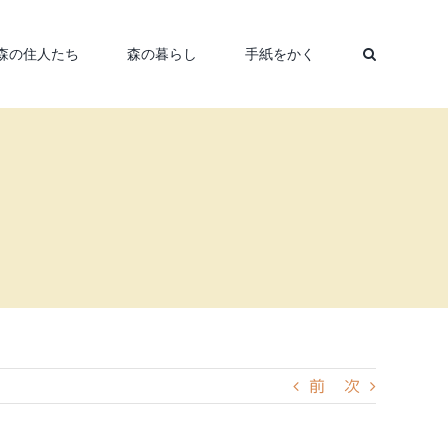
森の住人たち
森の暮らし
手紙をかく
前
次