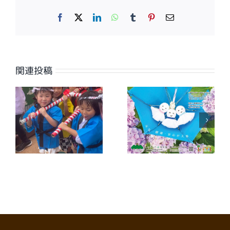
Facebook
X
LinkedIn
WhatsApp
Tumblr
Pinterest
電
子
メ
ー
ル
関連投稿
【広報誌】ワイ
【広報誌】ワイ
夕
ヤーさが2026
ヤーさが2026
年7月号に掲載
年6月号に掲載
しました
しました