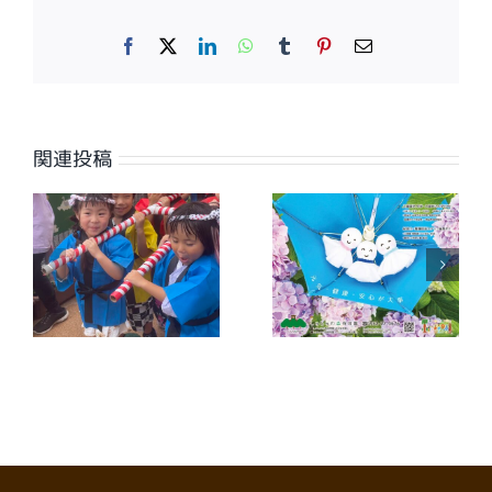
Facebook
X
LinkedIn
WhatsApp
Tumblr
Pinterest
電
子
メ
ー
ル
関連投稿
【広報誌】ワイ
【広報誌】ワイ
夕
ヤーさが2026
ヤーさが2026
年7月号に掲載
年6月号に掲載
しました
しました