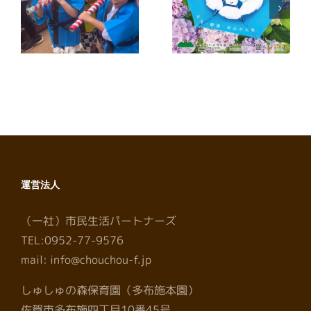
夕
ヤーさが2026
ヤーさが2026
年7月号に掲載
年6月号に掲載
しました
しました
運営法人
（一社）市民生活パートナーズ
TEL:0952-77-9576
mail: info@chouchou-f.jp
しゅしゅの森保育園（多布施本園）
佐賀市多布施四丁目10番45号