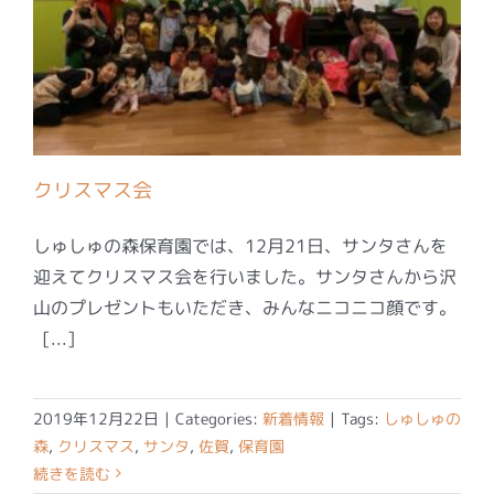
クリスマス会
しゅしゅの森保育園では、12月21日、サンタさんを
迎えてクリスマス会を行いました。サンタさんから沢
山のプレゼントもいただき、みんなニコニコ顔です。
[...]
2019年12月22日
|
Categories:
新着情報
|
Tags:
しゅしゅの
森
,
クリスマス
,
サンタ
,
佐賀
,
保育園
続きを読む