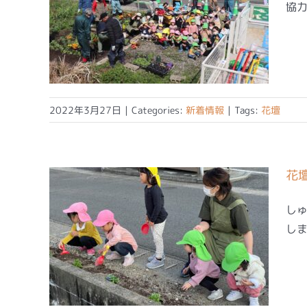
協力
2022年3月27日
|
Categories:
新着情報
|
Tags:
花壇
花
しゅ
しま