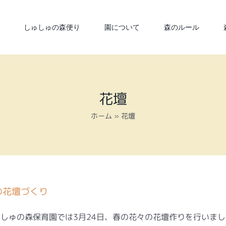
しゅしゅの森便り
園について
森のルール
花壇
ホーム
»
花壇
の花壇づくり
しゅの森保育園では3月24日、春の花々の花壇作りを行いま