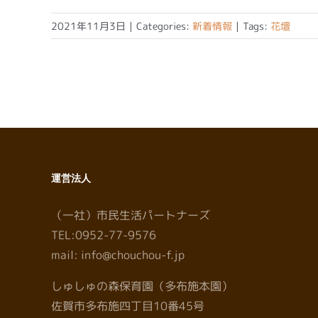
2021年11月3日
|
Categories:
新着情報
|
Tags:
花壇
運営法人
（一社）市民生活パートナーズ
TEL:0952-77-9576
mail: info@chouchou-f.jp
しゅしゅの森保育園（多布施本園）
佐賀市多布施四丁目10番45号