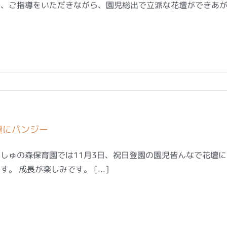
、ご指導をいただきながら、園児総出で立派な花壇ができあがりま
壇にパンジー
しゅの森保育園では11月3日、祝日登園の園児皆んなで花壇
す。 成長が楽しみです。 [...]