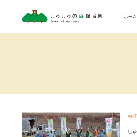
Skip
to
ホーム
content
春
しゅ